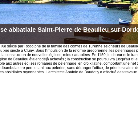
ise abbatiale Saint-Pierre de Beaulieu sur Dor
IXe siècle par Rodolphe de la famille des comtes de Turenne seigneurs de Beaulie
u xiie siècle à Cluny. Sous l'impulsion de la réforme grégorienne, les pèlerinages pr
 la construction de nouvelles églises, mieux adaptées. En 1150, le chœur et le tran
lise de Beaulieu étaient déjà achevés ; la construction se poursuivra jusqu'au xiiie
ble aux autres églises romanes de pèlerinage, en croix latine, comportant une nef 
 déambulatoire permettant aux pélerins, sans déranger l'office, de prier les saints 
es absidiales rayonnantes. L'architecte Anatole de Baudot y a effectué des travaux 