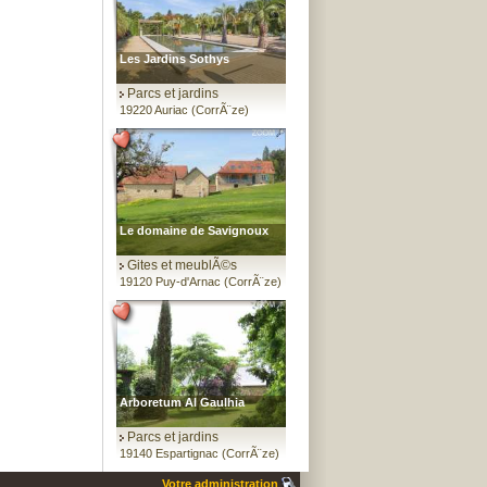
Les Jardins Sothys
Parcs et jardins
19220 Auriac (CorrÃ¨ze)
Le domaine de Savignoux
Gites et meublÃ©s
19120 Puy-d'Arnac (CorrÃ¨ze)
Arboretum Al Gaulhia
Parcs et jardins
19140 Espartignac (CorrÃ¨ze)
Votre administration