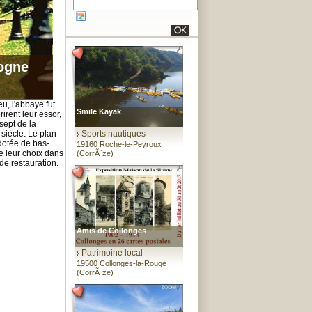
dogne
u, l'abbaye fut
Smile Kayak
irent leur essor,
sept de la
 siècle. Le plan
Sports nautiques
dotée de bas-
19160 Roche-le-Peyroux
de leur choix dans
(CorrÃ¨ze)
de restauration.
Amis de Collonges
Patrimoine local
19500 Collonges-la-Rouge
(CorrÃ¨ze)