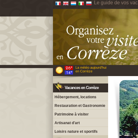
Le guide de vos va
La météo aujourd'hui
en Corrèze
Vacances en Corrèze
Hébergement, locations
Restauration et Gastronomie
Patrimoine à visiter
Artisanat d'art
Loisirs nature et sportifs