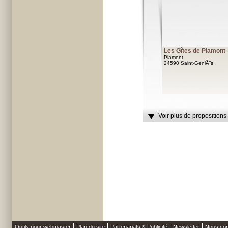
Les Gîtes de Plamont
Plamont
24590 Saint-GeniÃ¨s
Voir plus de propositions
Outils pour webmaster
Plan du site
Partenariats & Publicité
Newsletter
Nous con