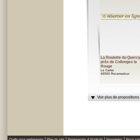
La Roulotte du Querc
près de Collonges la
Rouge
Le Carlat
46500 Rocamadour
Voir plus de propositions
Outils pour webmaster
Plan du site
Partenariats & Publicité
Newsletter
Nous con