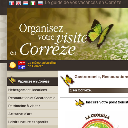
Le guide de vos vacances en Corrèze
La météo aujourd'hui
en Corrèze
Gastronomie, Restauration
Vacances en Corrèze
Hébergement, locations
1 en Corrèze.
Restauration et Gastronomie
Inscrire votre point touris
Patrimoine à visiter
Artisanat d'art
Loisirs nature et sportifs