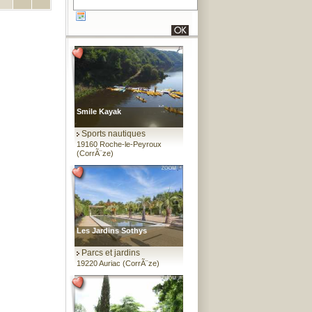
Smile Kayak
Sports nautiques
19160 Roche-le-Peyroux
(CorrÃ¨ze)
Les Jardins Sothys
Parcs et jardins
19220 Auriac (CorrÃ¨ze)