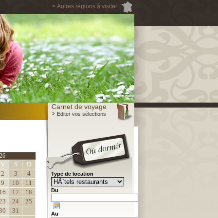
> Autres régions à visiter
Carnet de voyage
Editer vos sélections
26
V
S
D
2
3
4
Type de location
9
10
11
Du
16
17
18
23
24
25
30
31
Au