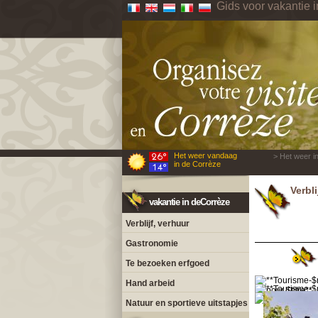
Gids voor vakantie 
Het weer vandaag
> Het weer i
in de Corrèze
Verbl
vakantie in deCorrèze
Verblijf, verhuur
Gastronomie
Te bezoeken erfgoed
Hand arbeid
Natuur en sportieve uitstapjes