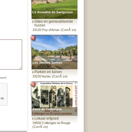
Le domaine de Savignoux
Gites en gemeubileerde
huizen
19120 Puy-d'Arnac (CorrÃ¨ze)
Les Jardins Sothys
Parken en tuinen
19220 Auriac (CorrÃ¨ze)
teerd
Amis de Collonges
Lokaal erfgoed
19500 Collonges-la-Rouge
(CorrÃ¨ze)