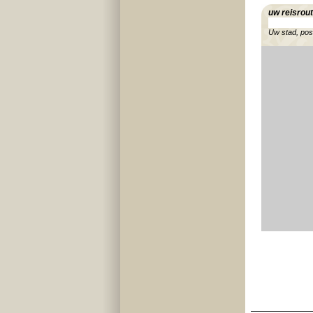
uw reisrou
Uw stad, po