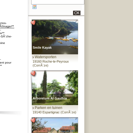
ctos-
Ã©nager**
-
re**
s-SÃ¨che-
ine
Smile Kayak
Watersporten
-
19160 Roche-le-Peyroux
ent pour
(CorrÃ¨ze)
*
Arboretum Al Gaulhia
Parken en tuinen
19140 Espartignac (CorrÃ¨ze)