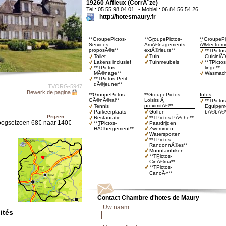
19260 Affieux (CorrÃ¨ze)
Tel : 05 55 98 04 01
- Mobiel : 06 84 56 54 26
http://hotesmaury.fr
**GroupePictos-
**GroupePictos-
**GroupePi
Services
AmÃ©nagements
Ã‰lectrom
proposÃ©s**
extÃ©rieurs**
**TPictos
Toilet
Tuin
CuisiniÃ¨
Lakens inclusief
Tuinmeubels
**TPicto
**TPictos-
linge**
MÃ©nage**
Wasmach
**TPictos-Petit
dÃ©jeuner**
TVORG-5947
Bewerk de pagina
**GroupePictos-
**GroupePictos-
Infos
GÃ©nÃ©ral**
Loisirs Ã
**TPictos
proximitÃ©**
Tennis
Equipem
Parkeerplaats
Golfen
bÃ©bÃ©*
Prijzen :
Restauratie
**TPictos-PÃªche**
ogseizoen 68€ naar 140€
**TPictos-
Paardrijden
HÃ©bergement**
Zwemmen
Watersporten
**TPictos-
RandonnÃ©es**
Mountainbiken
**TPictos-
CinÃ©ma**
**TPictos-
CanoÃ«**
Contact Chambre d'hotes de Maury
Uw naam
ités