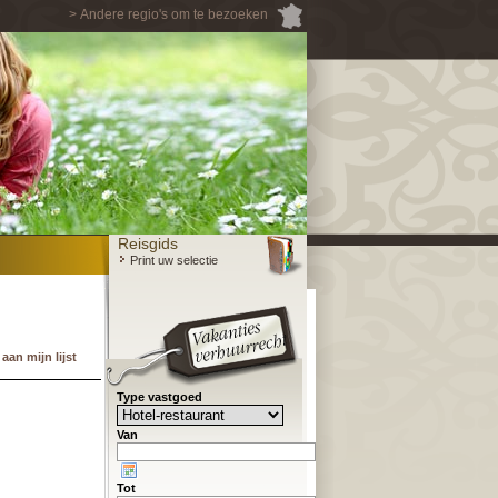
> Andere regio's om te bezoeken
Reisgids
Print uw selectie
an mijn lijst
Type vastgoed
Van
Tot