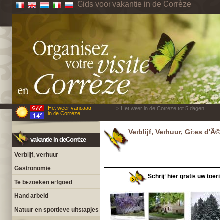
Gids voor vakantie in de Corrèze
Het weer vandaag
> Het weer in de Corrèze tot 5 dagen
in de Corrèze
Verblijf, Verhuur, Gites d'
vakantie in deCorrèze
Verblijf, verhuur
Gastronomie
Schrijf hier gratis uw toer
Te bezoeken erfgoed
Hand arbeid
Natuur en sportieve uitstapjes