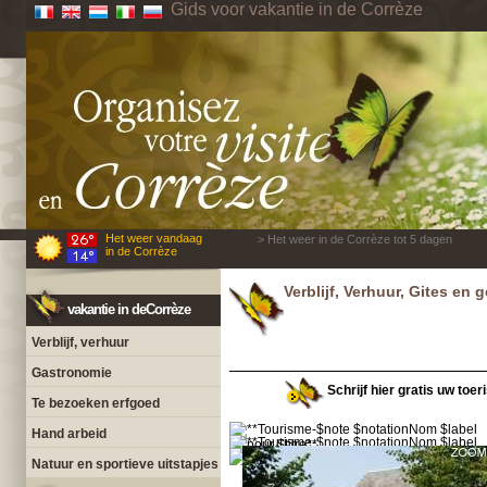
Gids voor vakantie in de Corrèze
Het weer vandaag
> Het weer in de Corrèze tot 5 dagen
in de Corrèze
Verblijf, Verhuur, Gites en
vakantie in deCorrèze
Verblijf, verhuur
Gastronomie
Schrijf hier gratis uw toer
Te bezoeken erfgoed
Hand arbeid
Natuur en sportieve uitstapjes