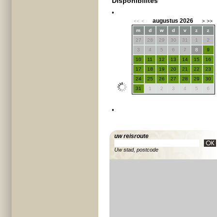
Disponibilités
•
augustus 2026
<<
<
>
>>
m
d
w
d
v
z
z
27
28
29
30
31
1
2
3
4
5
6
7
8
9
10
11
12
13
14
15
16
17
18
19
20
21
22
23
24
25
26
27
28
29
30
31
1
2
3
4
5
6
•
uw reisroute
Uw stad, postcode